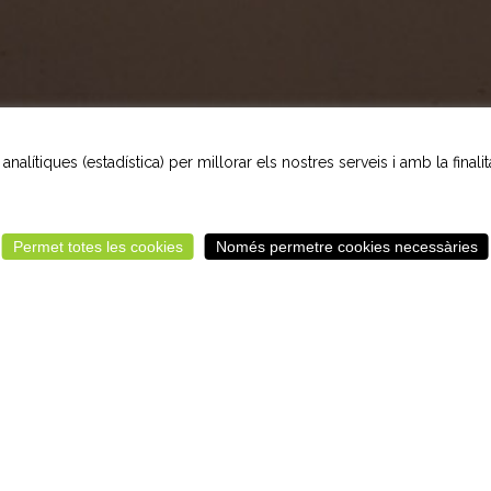
nalítiques (estadística) per millorar els nostres serveis i amb la finali
Permet totes les cookies
Només permetre cookies necessàries
“
geria potser no és una altra cosa que la savi
cansada de descobrir les vergonyes del món,
a pres la intel·ligent resolució de tornar-se boj